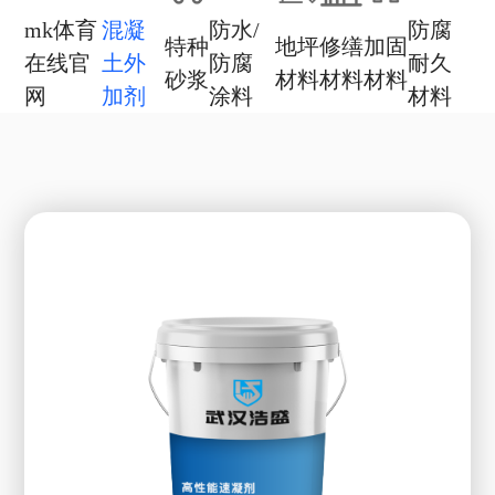
mk体育
混凝
防水/
防腐
特种
地坪
修缮
加固
在线官
土外
防腐
耐久
砂浆
材料
材料
材料
网
加剂
涂料
材料